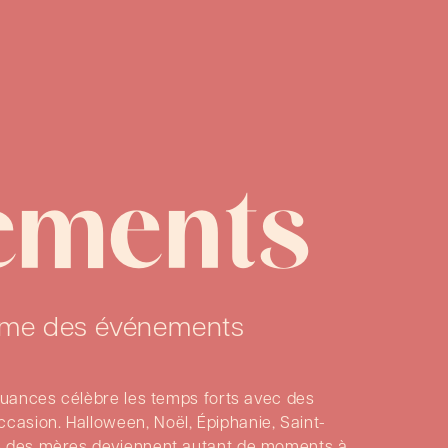
ements
thme des événements
 Nuances célèbre les temps forts avec des
asion. Halloween, Noël, Épiphanie, Saint-
te des mères deviennent autant de moments à