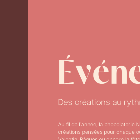
Évén
Des créations au ry
Au fil de l’année, la chocolaterie
créations pensées pour chaque occ
Valentin, Pâques ou encore la fê