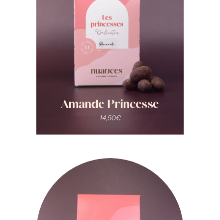
Amande Princesse
14,50
€