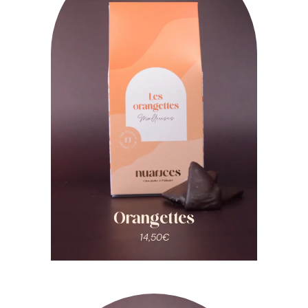
Orangettes
14,50
€