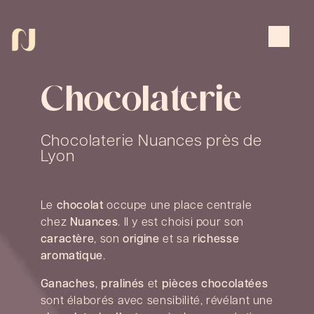
Panneau de gestion des cookies
Chocolaterie
Chocolaterie Nuances près de
Lyon
Le
chocolat
occupe une place centrale
chez
Nuances
. Il y est choisi pour son
caractère
, son
origine
et sa
richesse
aromatique
.
Ganaches
,
pralinés
et
pièces chocolatées
sont élaborés avec sensibilité, révélant une