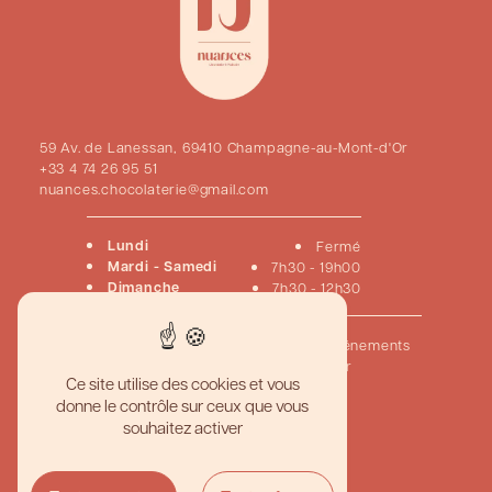
59 Av. de Lanessan, 69410 Champagne-au-Mont-d'Or
+33 4 74 26 95 51
nuances.chocolaterie@gmail.com
Lundi
Fermé
Mardi - Samedi
7h30 - 19h00
Dimanche
7h30 - 12h30
Accueil
Pâtisseries
Chocolats
Viennoiseries
Événements
Créations sur mesure
Nous contacter
Ce site utilise des cookies et vous
donne le contrôle sur ceux que vous
Pâtisserie artisanale haut de gamme
souhaitez activer
Meilleur gâteau personnalisé
Boutique pâtisserie gourmande
Pâtisserie traditionnelle française
Chocolaterie artisanale de qualité