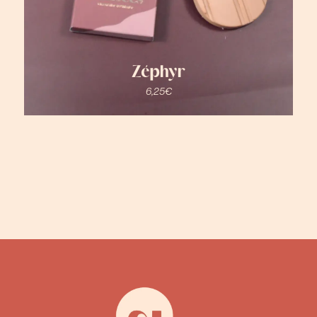
Zéphyr
6,25
€