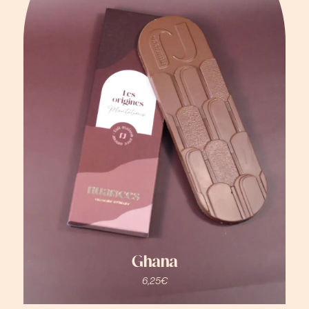
Ghana
6,25
€