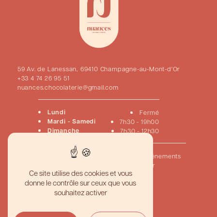
59 Av. de Lanessan, 69410 Champagne-au-Mont-d'Or
+33 4 74 26 95 51
nuances.chocolaterie@gmail.com
Lundi
Fermé
Mardi - Samedi
7h30 - 19h00
Dimanche
7h30 - 12h30
Accueil
Pâtisseries
Chocolats
Viennoiseries
Événements
Créations sur mesure
Nous contacter
Ce site utilise des cookies et vous
donne le contrôle sur ceux que vous
Pâtisserie artisanale haut de gamme
souhaitez activer
Meilleur gâteau personnalisé
Boutique pâtisserie gourmande
Pâtisserie traditionnelle française