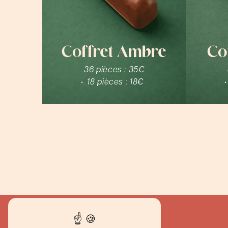
Coffret Ambre
Co
36 pièces :
35€
18 pièces :
18€