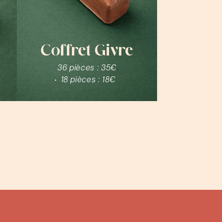
Coffret Givre
36 pièces :
35€
18 pièces :
18€