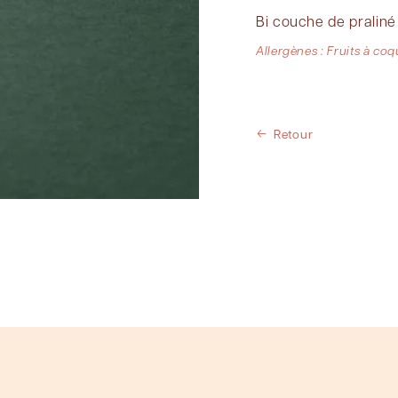
Bi couche de pralin
Allergènes : Fruits à coq
Retour