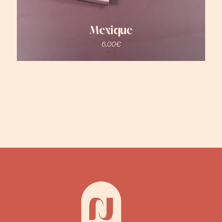
Mexique
6,00
€