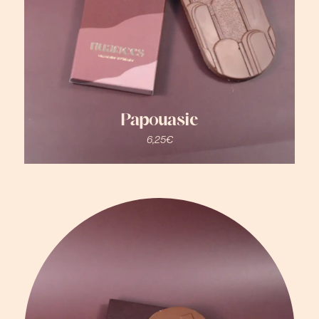
Papouasie
6,25
€