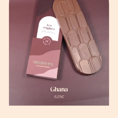
Ghana
6,25
€