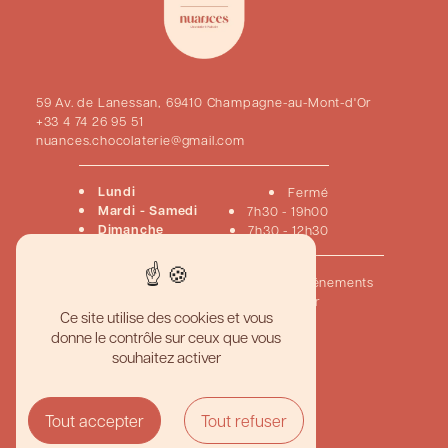
59 Av. de Lanessan, 69410 Champagne-au-Mont-d'Or
+33 4 74 26 95 51
nuances.chocolaterie@gmail.com
Lundi
Fermé
Mardi - Samedi
7h30 - 19h00
Dimanche
7h30 - 12h30
Accueil
Pâtisseries
Chocolats
Viennoiseries
Événements
Créations sur mesure
Nous contacter
Ce site utilise des cookies et vous
donne le contrôle sur ceux que vous
Pâtisserie artisanale haut de gamme
souhaitez activer
Meilleur gâteau personnalisé
Boutique pâtisserie gourmande
Pâtisserie traditionnelle française
Chocolaterie artisanale de qualité
Tout accepter
Tout refuser
Création de desserts sur mesure
Pâtisserie et chocolaterie fine