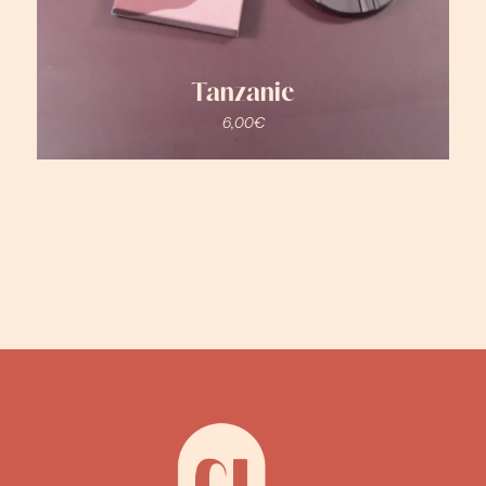
Tanzanie
6,00
€