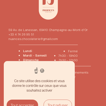
59 Av. de Lanessan, 69410 Champagne-au-Mont-d'Or
+33 4 74 26 95 51
nuances.chocolaterie@gmail.com
Lundi
Fermé
Mardi - Samedi
7h30 - 19h00
Dimanche
7h30 - 12h30
Accueil
Pâtisseries
Chocolats
Viennoiseries
Événements
Créations sur mesure
Nous contacter
Ce site utilise des cookies et vous
donne le contrôle sur ceux que vous
Pâtisserie artisanale haut de gamme
souhaitez activer
Meilleur gâteau personnalisé
Boutique pâtisserie gourmande
Pâtisserie traditionnelle française
Chocolaterie artisanale de qualité
Tout accepter
Tout refuser