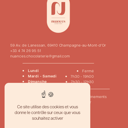
59 Av. de Lanessan, 69410 Champagne-au-Mont-d'Or
+33 4 74 26 95 51
nuances.chocolaterie@gmail.com
Lundi
Fermé
Mardi - Samedi
7h30 - 19h00
Dimanche
7h30 - 12h30
Accueil
Pâtisseries
Chocolats
Viennoiseries
Événements
Créations sur mesure
Nous contacter
Ce site utilise des cookies et vous
donne le contrôle sur ceux que vous
Pâtisserie artisanale haut de gamme
souhaitez activer
Meilleur gâteau personnalisé
Boutique pâtisserie gourmande