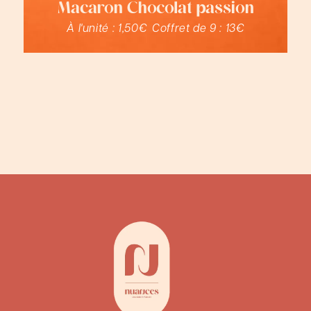
Macaron Chocolat passion
À l'unité :
1,50€
Coffret de 9 :
13€