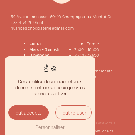
59 Av. de Lanessan, 69410 Champagne-au-Mont-d'Or
+33 4 74 26 95 51
nuances.chocolaterie@gmail.com
Lundi
Fermé
Mardi - Samedi
7h30 - 19h00
Dimanche
7h30 - 12h30
Accueil
Pâtisseries
Chocolats
Viennoiseries
Événements
Créations sur mesure
Nous contacter
Ce site utilise des cookies et vous
donne le contrôle sur ceux que vous
Pâtisserie artisanale haut de gamme
souhaitez activer
Meilleur gâteau personnalisé
Boutique pâtisserie gourmande
Pâtisserie traditionnelle française
Chocolaterie artisanale de qualité
Tout accepter
Tout refuser
Création de desserts sur mesure
Pâtisserie et chocolaterie fine
Traiteur pâtisserie événementielle
Pâtisserie
Pâtisserie locale
Personnaliser
©
Vistalid
- 2026 - Tous droits réservés -
Mentions légales
-