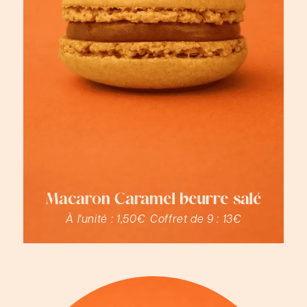
Macaron Caramel beurre salé
À l'unité :
1,50€
Coffret de 9 :
13€