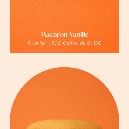
Macaron Vanille
À l'unité :
1,50€
Coffret de 9 :
13€