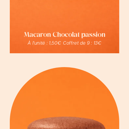
Macaron Chocolat passion
À l'unité :
1,50€
Coffret de 9 :
13€