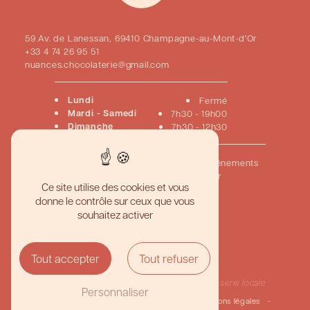
59 Av. de Lanessan, 69410 Champagne-au-Mont-d'Or
+33 4 74 26 95 51
nuances.chocolaterie@gmail.com
Lundi
Fermé
Mardi - Samedi
7h30 - 19h00
Dimanche
7h30 - 12h30
Accueil
Pâtisseries
Chocolats
Viennoiseries
Événements
Créations sur mesure
Nous contacter
Ce site utilise des cookies et vous
donne le contrôle sur ceux que vous
Pâtisserie artisanale haut de gamme
souhaitez activer
Meilleur gâteau personnalisé
Boutique pâtisserie gourmande
Pâtisserie traditionnelle française
Chocolaterie artisanale de qualité
Tout accepter
Tout refuser
Création de desserts sur mesure
Pâtisserie et chocolaterie fine
Traiteur pâtisserie événementielle
Pâtisserie
Pâtisserie locale
Personnaliser
©
Vistalid
- 2026 - Tous droits réservés -
Mentions légales
-