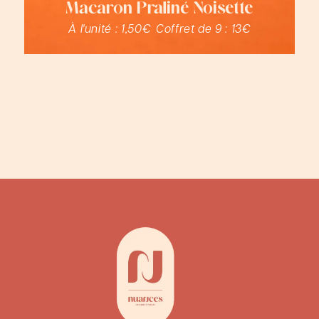
Macaron Praliné Noisette
À l'unité :
1,50€
Coffret de 9 :
13€