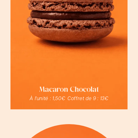
Macaron Chocolat
À l'unité :
1,50€
Coffret de 9 :
13€