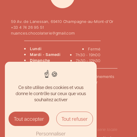
59 Av. de Lanessan, 69410 Champagne-au-Mont-d'Or
+33 4 74 26 95 51
nuances.chocolaterie@gmail.com
Lundi
Fermé
Mardi - Samedi
7h30 - 19h00
Dimanche
7h30 - 12h30
Accueil
Pâtisseries
Chocolats
Viennoiseries
Événements
Créations sur mesure
Nous contacter
Ce site utilise des cookies et vous
donne le contrôle sur ceux que vous
Pâtisserie artisanale haut de gamme
souhaitez activer
Meilleur gâteau personnalisé
Boutique pâtisserie gourmande
Pâtisserie traditionnelle française
Chocolaterie artisanale de qualité
Tout accepter
Tout refuser
Création de desserts sur mesure
Pâtisserie et chocolaterie fine
Traiteur pâtisserie événementielle
Pâtisserie
Pâtisserie locale
Personnaliser