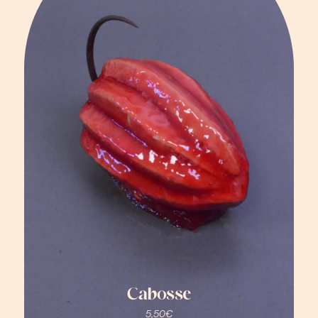
Cabosse
5,50
€