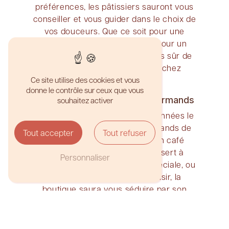
préférences, les pâtissiers sauront vous
conseiller et vous guider dans le choix de
vos douceurs. Que ce soit pour une
simple pause gourmande ou pour un
événement particulier, vous êtes sûr de
trouver la pâtisserie parfaite chez
Ce site utilise des cookies et vous
Nuances.
donne le contrôle sur ceux que vous
Lieu de rendez-vous des gourmands
souhaitez activer
Nuances est devenu au fil des années le
lieu de rendez-vous des gourmands de
Tout accepter
Tout refuser
Fourvière. Que ce soit pour un café
gourmand entre amis, un dessert à
Personnaliser
emporter pour une occasion spéciale, ou
simplement pour se faire plaisir, la
boutique saura vous séduire par son
ambiance conviviale et gourmande.
En somme, si vous êtes à la recherche