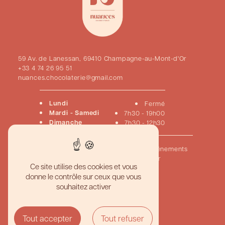
59 Av. de Lanessan, 69410 Champagne-au-Mont-d'Or
+33 4 74 26 95 51
nuances.chocolaterie@gmail.com
Lundi
Fermé
Mardi - Samedi
7h30 - 19h00
Dimanche
7h30 - 12h30
Accueil
Pâtisseries
Chocolats
Viennoiseries
Événements
Créations sur mesure
Nous contacter
Ce site utilise des cookies et vous
donne le contrôle sur ceux que vous
Pâtisserie artisanale haut de gamme
souhaitez activer
Meilleur gâteau personnalisé
Boutique pâtisserie gourmande
Pâtisserie traditionnelle française
Chocolaterie artisanale de qualité
Tout accepter
Tout refuser
Création de desserts sur mesure