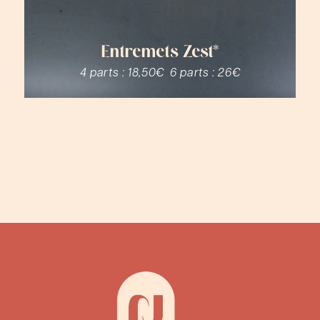
Entremets Zest*
4 parts :
18,50€
6 parts :
26€