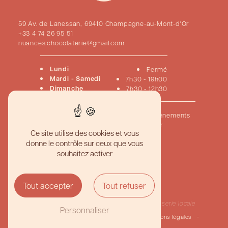
59 Av. de Lanessan, 69410 Champagne-au-Mont-d'Or
+33 4 74 26 95 51
nuances.chocolaterie@gmail.com
Lundi
Fermé
Mardi - Samedi
7h30 - 19h00
Dimanche
7h30 - 12h30
Accueil
Pâtisseries
Chocolats
Viennoiseries
Événements
Créations sur mesure
Nous contacter
Ce site utilise des cookies et vous
donne le contrôle sur ceux que vous
Pâtisserie artisanale haut de gamme
souhaitez activer
Meilleur gâteau personnalisé
Boutique pâtisserie gourmande
Pâtisserie traditionnelle française
Chocolaterie artisanale de qualité
Tout accepter
Tout refuser
Création de desserts sur mesure
Pâtisserie et chocolaterie fine
Traiteur pâtisserie événementielle
Pâtisserie
Pâtisserie locale
Personnaliser
©
Vistalid
- 2026 - Tous droits réservés -
Mentions légales
-
Gestion des cookies