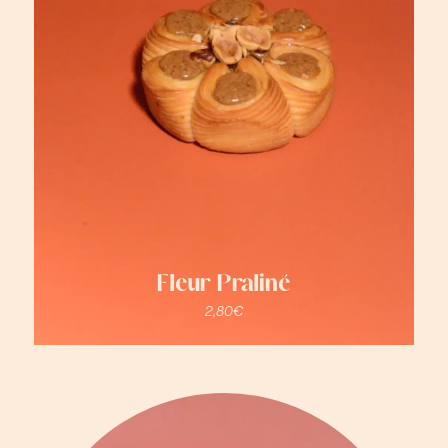
Fleur Praliné
2,80
€