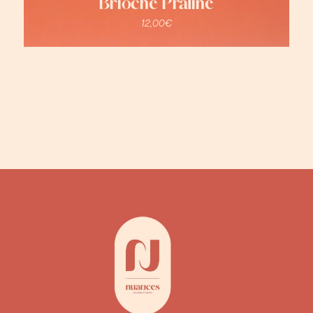
Brioche Praline
12,00
€