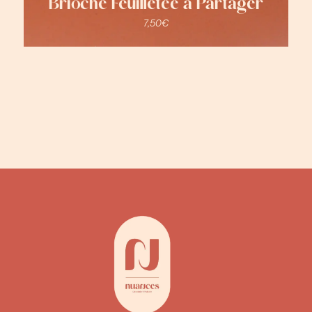
Brioche Feuilletée à Partager
7,50
€