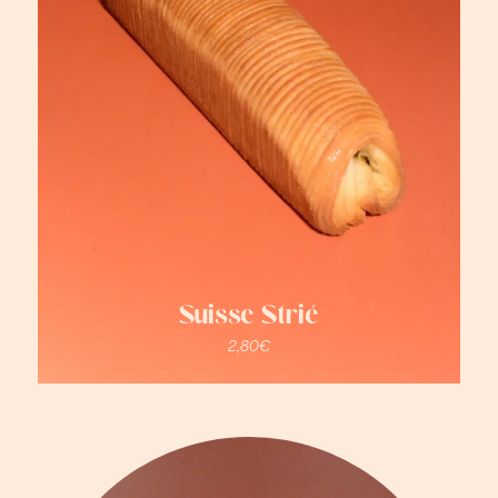
Suisse Strié
2,80
€