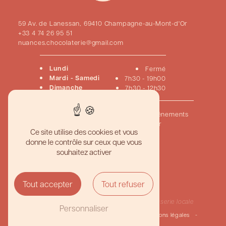
59 Av. de Lanessan, 69410 Champagne-au-Mont-d'Or
+33 4 74 26 95 51
nuances.chocolaterie@gmail.com
Lundi
Fermé
Mardi - Samedi
7h30 - 19h00
Dimanche
7h30 - 12h30
Accueil
Pâtisseries
Chocolats
Viennoiseries
Événements
Créations sur mesure
Nous contacter
Ce site utilise des cookies et vous
donne le contrôle sur ceux que vous
Pâtisserie artisanale haut de gamme
souhaitez activer
Meilleur gâteau personnalisé
Boutique pâtisserie gourmande
Pâtisserie traditionnelle française
Chocolaterie artisanale de qualité
Tout accepter
Tout refuser
Création de desserts sur mesure
Pâtisserie et chocolaterie fine
Traiteur pâtisserie événementielle
Pâtisserie
Pâtisserie locale
Personnaliser
©
Vistalid
- 2026 - Tous droits réservés -
Mentions légales
-
Gestion des cookies