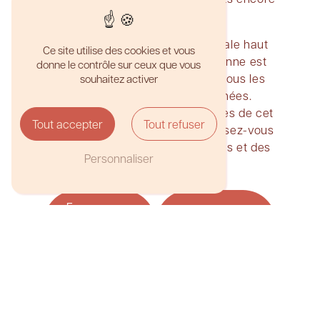
plus inoubliables.
En somme, la pâtisserie artisanale haut
Ce site utilise des cookies et vous
de gamme Nuances à Villeurbanne est
donne le contrôle sur ceux que vous
l'adresse incontournable pour tous les
souhaitez activer
amoureux de sucreries raffinées.
N'hésitez pas à pousser les portes de cet
Tout accepter
Tout refuser
établissement d'exception et laissez-vous
séduire par des saveurs exquises et des
Personnaliser
créations uniques.
En
Contactez-
savoir
nous
plus