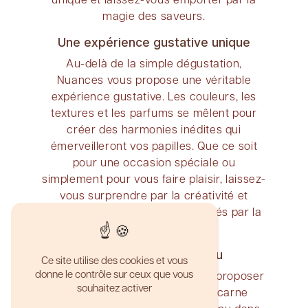
magie des saveurs.
Une expérience gustative unique
Au-delà de la simple dégustation,
Nuances vous propose une véritable
expérience gustative. Les couleurs, les
textures et les parfums se mêlent pour
créer des harmonies inédites qui
émerveilleront vos papilles. Que ce soit
pour une occasion spéciale ou
simplement pour vous faire plaisir, laissez-
vous surprendre par la créativité et
l'excellence des produits proposés par la
boutique.
Un savoir-faire reconnu
Ce site utilise des cookies et vous
donne le contrôle sur ceux que vous
Nuances ne se contente pas de proposer
souhaitez activer
des produits de qualité, elle incarne