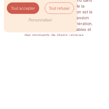
également un savoir-faire reconnu dans
l'univers de la pâtisserie et de la
Tout accepter
Tout refuser
chocolaterie fine. Chaque création est le
fruit d'une expertise et d'une passion
Personnaliser
transmises de génération en génération,
garantissant des saveurs inimitables et
des moments de plaisir uniques.
En somme, pour tous les amateurs de
douceurs et de raffinement, Nuances est
l'adresse incontournable à Neuville-sur-
Saône. N'hésitez pas à pousser les portes
de cette boutique et à vous laisser
envoûter par la magie des saveurs et des
textures. Une escapade gustative qui
marquera vos papilles pour longtemps.
En
Contactez-
savoir
nous