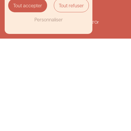
Tout accepter
Tout refuser
Adresse
59 Av. de Lanessan
Personnaliser
69410 Champagne-au-Mont-d'Or
Téléphone
+33 4 74 26 95 51
E-mail
nuances.chocolaterie@gmail.com