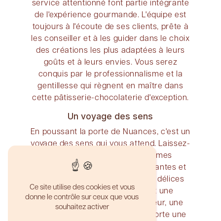
service attentionné font partie intégrante
de l'expérience gourmande. L'équipe est
toujours à l'écoute de ses clients, prête à
les conseiller et à les guider dans le choix
des créations les plus adaptées à leurs
goûts et à leurs envies. Vous serez
conquis par le professionnalisme et la
gentillesse qui règnent en maître dans
cette pâtisserie-chocolaterie d'exception.
Un voyage des sens
En poussant la porte de Nuances, c'est un
voyage des sens qui vous attend. Laissez-
vous transporter par les arômes
envoûtants, les couleurs chatoyantes et
les saveurs inoubliables de ces délices
Ce site utilise des cookies et vous
sucrés. Chaque bouchée est une
donne le contrôle sur ceux que vous
explosion de plaisir et de bonheur, une
souhaitez activer
parenthèse gourmande qui apporte une